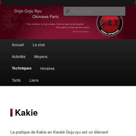
Club de karaté à Paris
Rech
Karaté Paris – Dojo Goju-Ryu
d'Okinawa
Menu principal
Accueil
Le club
Aller au contenu principal
Aller au contenu secondaire
Activités
Moyens
Techniques
Horaires
Tarifs
Liens
Kakie
La pratique de Kakie en Karaté Goju-ryu est un élément