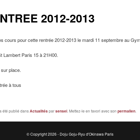
NTREE 2012-2013
es cours pour cette rentrée 2012-2013 le mardi 11 septembre au Gy
St Lambert Paris 15 à 21H00.
 sur place.
rée à tous
a été publié dans
Actualités
par
sensei
. Mettez-le en favori avec son
permalien
.
© Copyright 2026 - Doju Goju-Ryu d'Okinawa Paris