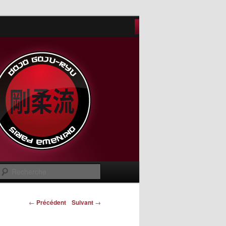
Recherche
Navigation des
←
Précédent
Suivant
→
articles