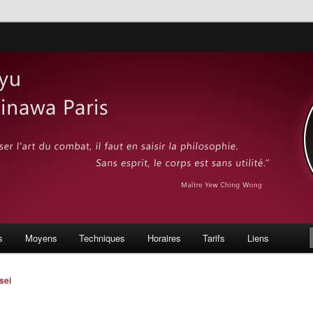
– Dojo Goju-Ryu d'Okinawa
s
Moyens
Techniques
Horaires
Tarifs
Liens
sei